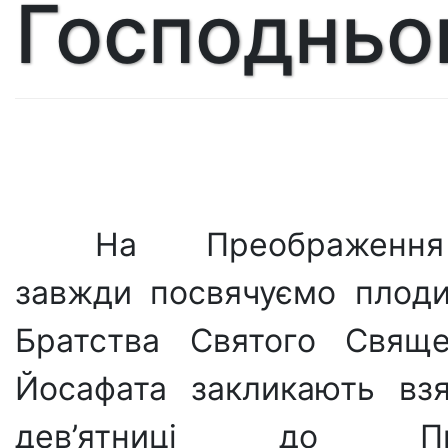
Господньо
На Преображення
завжди посвячуємо плод
Братства Святого Свяще
Йосафата закликають вз
дев’ятниці до Пре