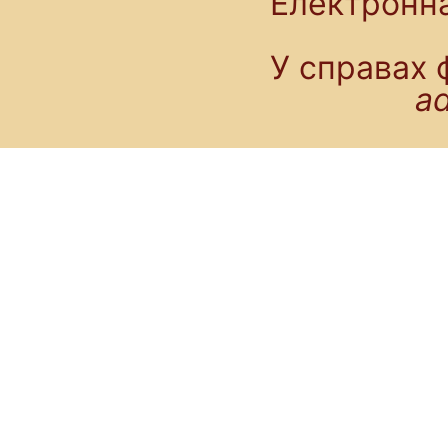
Електронн
У справах 
a