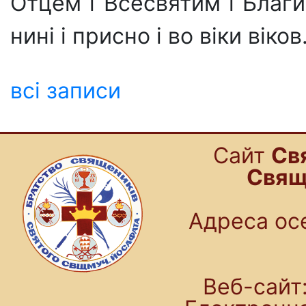
Отцем і Всесвятим і Благ
нині і присно і во віки віков
всі записи
Cайт
Св
Свящ
Адреса осе
Веб-сайт: