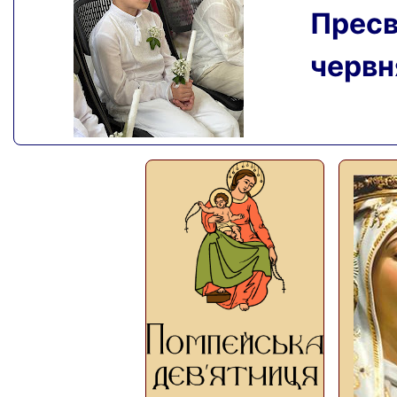
Пресвя
червня