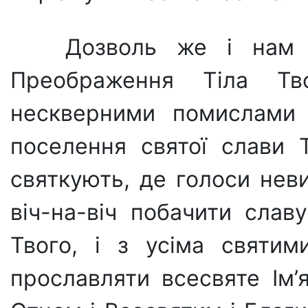
Дозволь же і нам 
Преображення Тіла Тв
нескверними помислами 
поселення святої слави Т
святкують, де голоси нев
віч-на-віч побачити слав
Твого, і з усіма святим
прославляти всесвяте Ім’