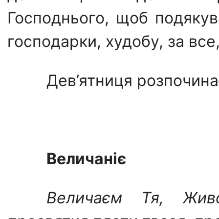
Господнього, щоб подякува
господарки, худобу, за вс
Дев’ятниця розпочина
Величаніє
Величаєм Тя, Живо