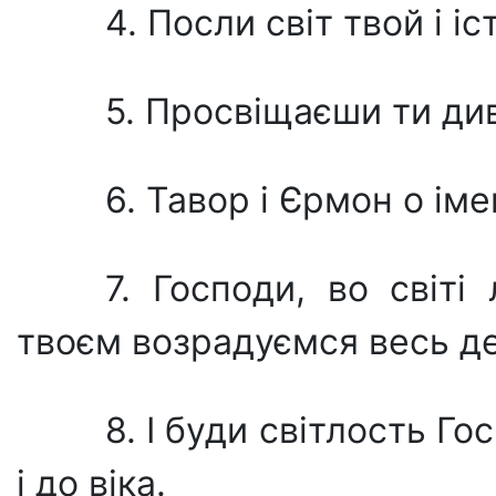
4. Посли світ твой і і
5. Просвіщаєши ти див
6. Тавор і Єрмон о ім
7. Господи, во світі
твоєм возрадуємся весь д
8. І буди світлость Го
і до віка.