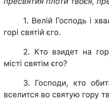
пресвятия плоти твоєя, пр
1. Велій Господь і хв
горі святій єго.
2. Кто взидет на го
місті святім єго?
3. Господи, кто оби
вселится во святую гору т