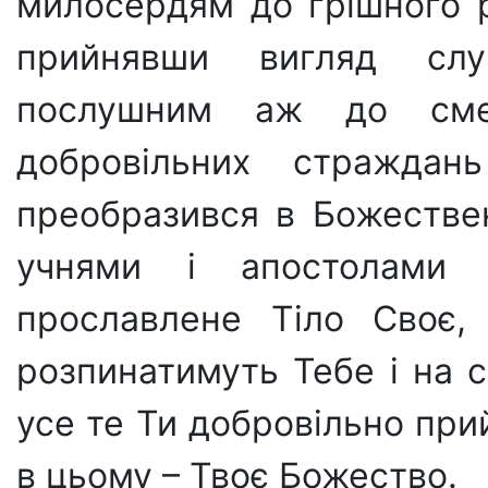
милосердям до грішного 
прийнявши вигляд слу
послушним аж до сме
добровільних страждан
преобразився в Божествен
учнями і апостолами 
прославлене Тіло Своє,
розпинатимуть Тебе і на с
усе те Ти добровільно при
в цьому – Твоє Божество.