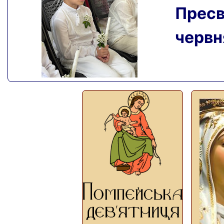
Пресвя
червня