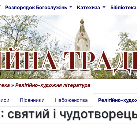
ї
Розпорядок Богослужінь
Катехиза
Бібліотек
тека
»
Релігійно-художня література
писи
Пісенники
Набоженства
Релігійно-худо
: святий і чудотворец