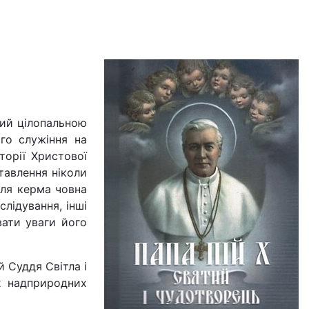
ний цілопальною
го служіння на
торії Христової
ставлення ніколи
іля керма човна
лідування, інші
ати уваги його
 Суддя Світла і
х надприродних