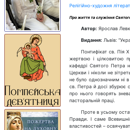
Релігійно-художня літера
Про життя та служіння Свято
Автор:
Ярослав Левк
Видання:
Львів: “Укра
Понтифікат св. Пія 
жертвою і цілковитою п
кафедрі Святого Петра н
Церкви і ніколи не зітрет
не було однозначним ні в
св. Петра й досі збурює 
про нього говорять зне
пасторальній праці.
Проте в усьому остат
Правди. І саме Всевишні
властивостей – освячувати