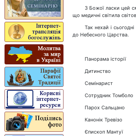
З Божої ласки цей с
що медичні світила світо
Так нехай і сьогодн
до Небесного Царства.
Панорама історії
Дитинство
Семінарист
Сотрудник Томболо
Парох Сальцано
Канонік Тревізо
Єпископ Мантуї