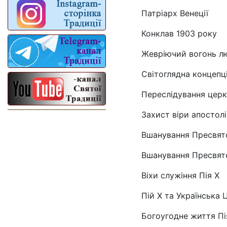
Патріарх Венеції
Конклав 1903 року
Жевріючий вогонь л
Світоглядна концепці
Переслідування церк
Захист віри апостолі
Вшанування Пресвято
Вшанування Пресвят
Віхи служіння Пія Х
Пій Х та Українська 
Богоугодне життя Пі