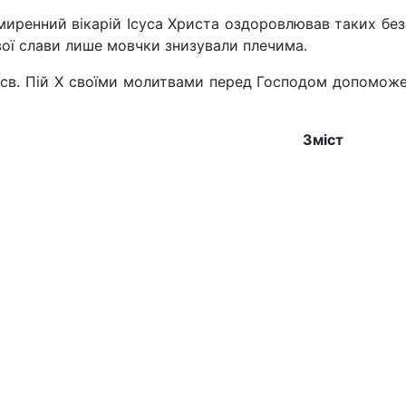
миренний вікарій Ісуса Христа оздоровлював таких без
вої слави лише мовчки знизували плечима.
і св. Пій Х своїми молитвами перед Господом допомож
Зміст