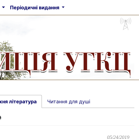
а
Періодичні видання
жня література
Читання для душі
ь
05/24/2019