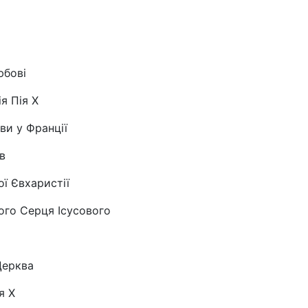
юбові
я Пія Х
ви у Франції
в
ї Євхаристії
ого Серця Ісусового
Церква
я Х