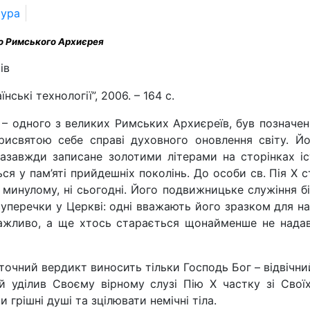
тура
го Римського Архиєрея
ів
їнські технології”, 2006. – 164 с.
Х – одного з великих Римських Архиєреїв, був позначе
рисвятою себе справі духовного оновлення світу. Йо
азавжди записане золотими літерами на сторінках іс
ься у пам’яті прийдешніх поколінь. До особи св. Пія Х 
 минулому, ні сьогодні. Його подвижницьке служіння б
суперечки у Церкві: одні вважають його зразком для нас
важливо, а ще хтось старається щонайменше не надав
очний вердикт виносить тільки Господь Бог – відвічний
й уділив Своєму вірному слузі Пію Х частку зі Свої
 грішні душі та зцілювати немічні тіла.