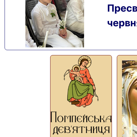
Пресвя
червня