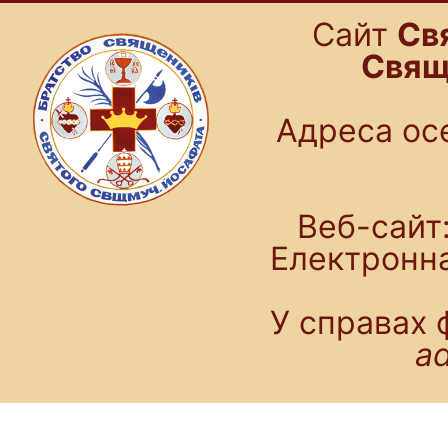
Cайт
Св
Свящ
Адреса осе
Веб-сайт:
Електронн
У справах 
a