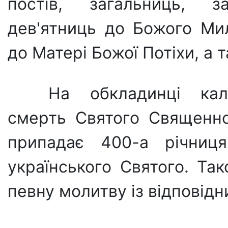
постів, загальниць, з
дев'ятниць до Божого Ми
до Матері Божої Потіхи, а 
На обкладинці кал
смерть Святого Священно
припадає 400-а річниц
українського Святого. Та
певну молитву із відповід