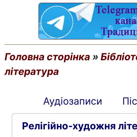
Головна сторінка
»
Бібліо
література
Аудіозаписи
Пі
Релігійно-художня літ