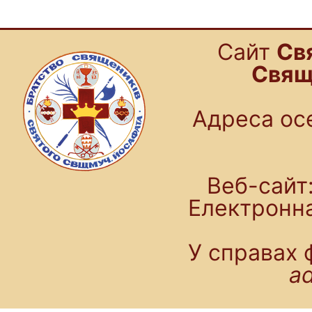
Cайт
Св
Свящ
Адреса осе
Веб-сайт:
Електронн
У справах 
a