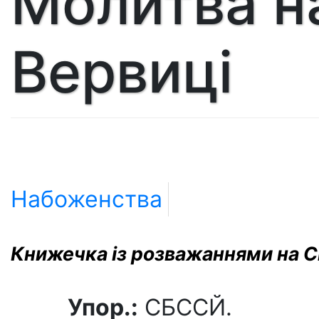
Молитва н
Вервиці
Набоженства
Книжечка із розважаннями на Св
Упор.:
СБССЙ.