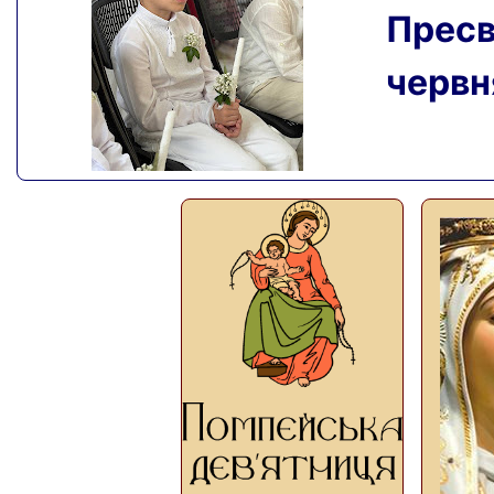
Пресвя
червня