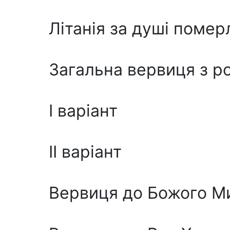
Літанія за душі помер
Загальна вервиця з 
І варіант
II варіант
Вервиця до Божого М