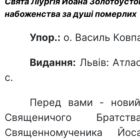
Свята Ліургія Йоана Золотоусто
набоженства за душі померлих
Упор.:
о. Василь Ковп
Видання:
Львів: Атлас
с.
Перед вами - новий
Священичого Братст
Священномученика Йос