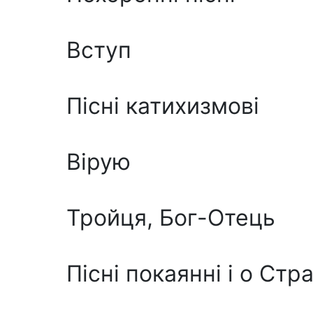
Вступ
Пicнi катихизмові
Вірую
Тройця, Бог-Отець
Пicнi покаянні i о Стр