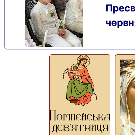
Пресвя
червня