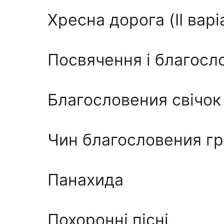
Хресна дорога (II варі
Посвячення i благосл
Благословения свічок
Чин благословения гр
Панахида
Похоронні пicнi