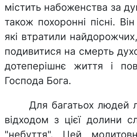
містить набоженства за ду
також похоронні пісні. Ві
які втратили найдорожчих,
подивитися на смерть дух
дотеперішнє життя i по
Господа Бога.
Для багатьох людей л
відходом з цієї долини сл
"небуття". Цей моли­то