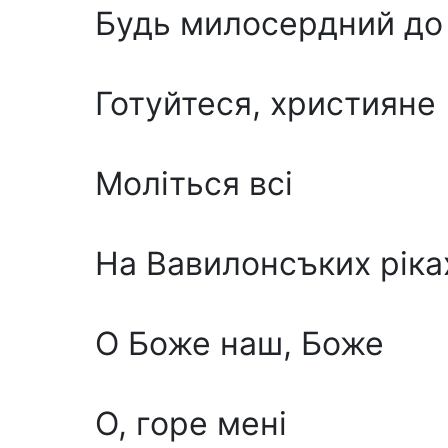
Будь милосердний до м
Готуйтеся, християне
Моліться вci
На Вавилонсъких ріка
О Боже наш, Боже
О, горе мені