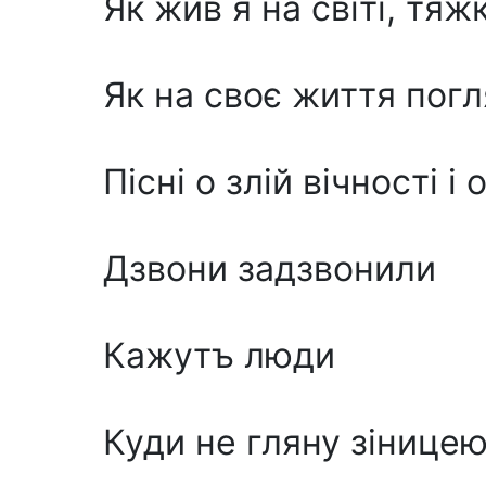
Як жив я на світі, тя
Як на своє життя пог
Пicнi о злій вічності i 
Дзвони задзвонили
Кажутъ люди
Куди не гляну зіницею