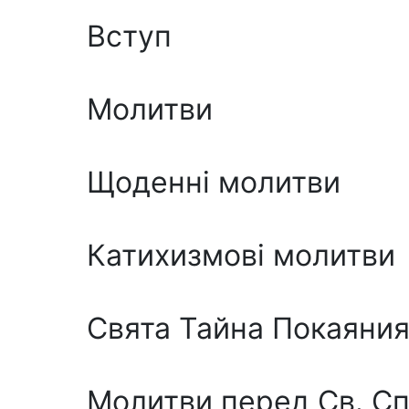
Вступ
Молитви
Щоденні молитви
Катихизмові молитви
Свята Тайна Покаяни
Молитви перед Св. С