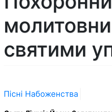
Похоронн
молитовни
святими у
Пісні
Набоженства