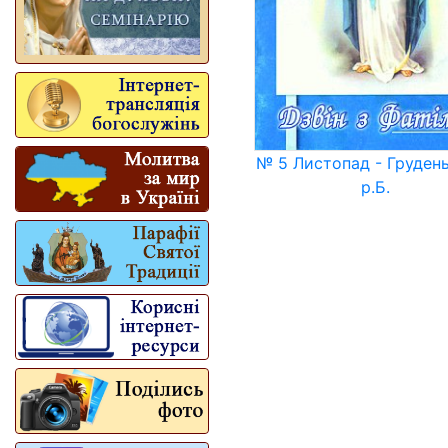
№ 5 Листопад - Груден
р.Б.