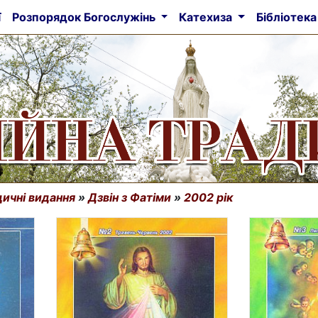
ї
Розпорядок Богослужінь
Катехиза
Бібліотек
ичні видання
»
Дзвін з Фатіми
»
2002 рік