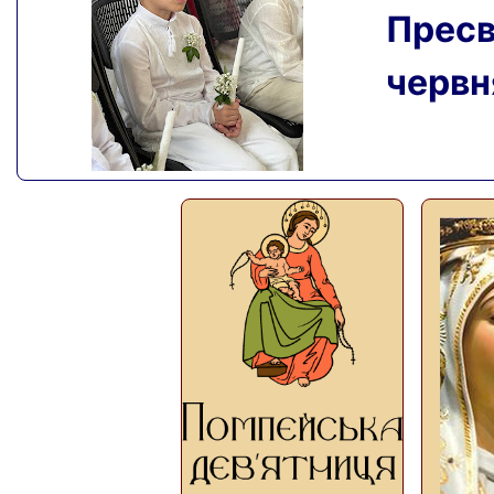
Пресвя
червня