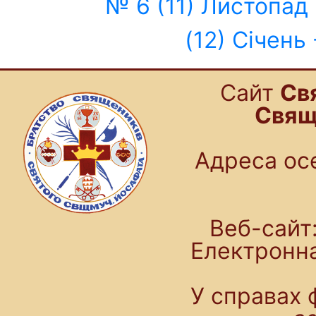
№ 6 (11) Листопад 
(12) Січень
Cайт
Св
Свящ
Адреса осе
Веб-сайт:
Електронн
У справах 