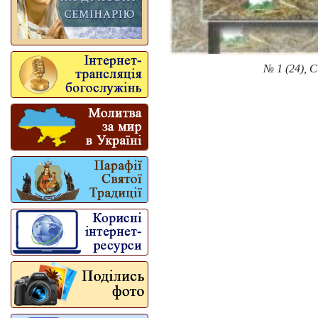
№ 1 (24), 