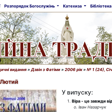
ї
Розпорядок Богослужінь
Катехиза
Бібліотек
ичні видання
»
Дзвін з Фатіми
»
2006 рік
»
№ 1 (24), Сі
- Лютий
У випуску:
Віра - це завжди ві
о. Іван Назарчук