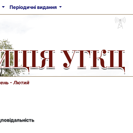
а
Періодичні видання
чень - Лютий
дповідальність