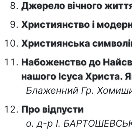
Джерело вічного житт
Християнство і модер
Християнська символі
Набоженство до Найсв
нашого Ісуса Христа. 
Блаженний Гр. Хомиш
Про відпусти
о. д-р І. БАРТОШЕВС