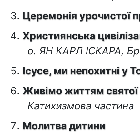
Церемонія урочистої п
Християнська цивіліза
о. ЯН КАРЛ ІСКАРА, Бр
Ісусе, ми непохитні у То
Живімо життям святої 
Катихизмова частина
Молитва дитини