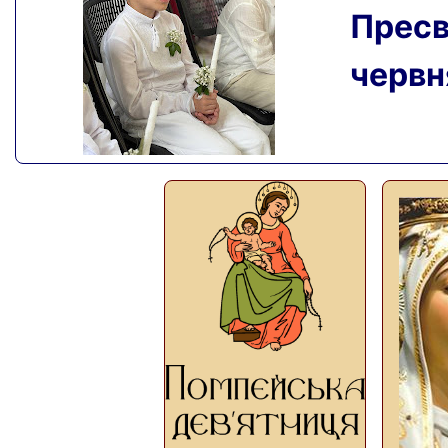
Пресвя
червня