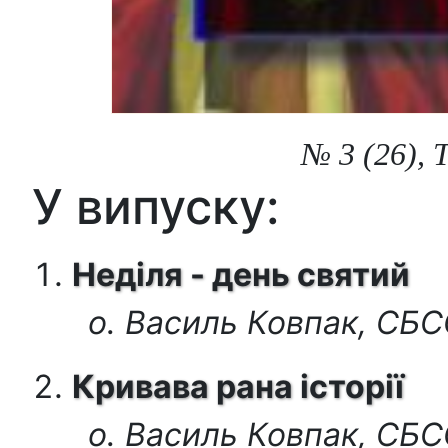
№ 3 (26), 
У випуску:
Неділя - день святий
о. Василь Ковпак, СБ
Кривава рана історії
о. Василь Ковпак, СБ