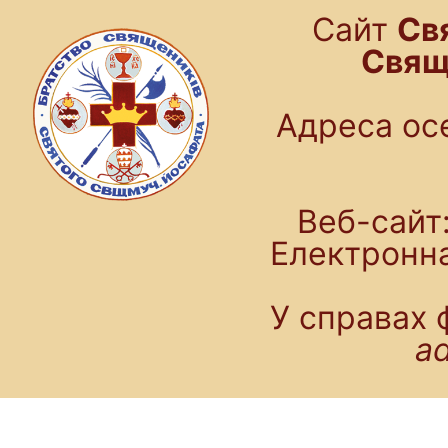
Cайт
Св
Свящ
Адреса осе
Веб-сайт:
Електронн
У справах 
a