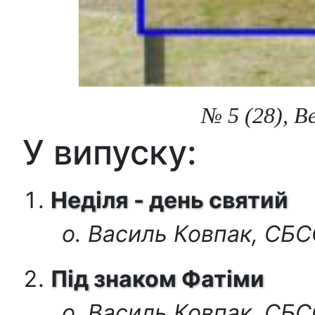
№ 5 (28), В
У випуску:
Неділя - день святий
о. Василь Ковпак, СБ
Під знаком Фатіми
о. Василь Ковпак, СБ