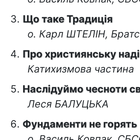
Що таке Традиція
о. Карл ШТЕЛІН, Братс
Про християнську над
Катихизмова частина
Наслідуймо чесноти с
Леся БАЛУЦЬКА
Фундаменти не горять
о. Василь Ковпак, СБ