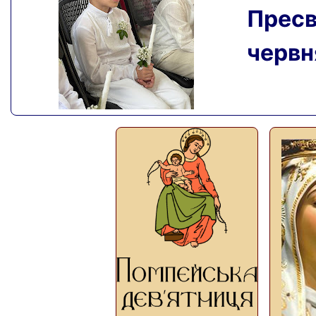
Пресвя
червня