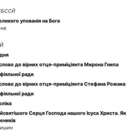
 СБССЙ
еликого упованія на Бога
ина
ИЙ
одня
лово до вірних отця-приміціянта Мирона Гнипа
афіяльної ради
слово до вірних отця-приміціянта Стефана Рожака
афіяльної ради
оліка
святішого Серця Господа нашого Ісуса Христа. Як
еників
мишин