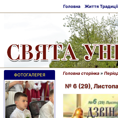
Головна
Життя Традиці
Головна сторінка
»
Період
ФОТОГАЛЕРЕЯ
№ 6 (29), Листопа