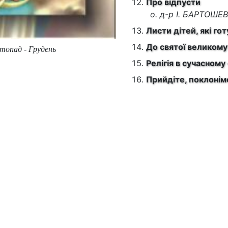
Про відпусти
о. д-р І. БАРТОШ
Листи дітей, які го
До святої великому
стопад - Грудень
Релігія в сучасному 
Прийдіте, поклонімся