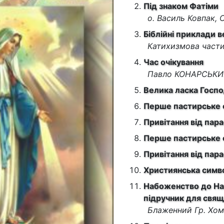
Під знаком Фатіми
о. Василь Ковпак,
Біблійні приклади в
Катихизмова част
Час очікування
Павло КОНАРСЬК
Велика ласка Госп
Перше пастирське с
Привітання від пар
Перше пастирське 
Привітання від пар
Християнська симв
Набоженство до Най
підручник для свящ
Блаженний Гр. Хо