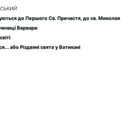
ЕВСЬКИЙ
туються до Першого Св. Причастя, до св. Миколая
чениці Варвари
світі
... або Різдвяні свята у Ватикані