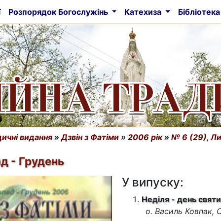
ї
Розпорядок Богослужінь
Катехиза
Бібліотек
ичні видання
»
Дзвін з Фатіми
»
2006 рік
»
№ 6 (29), Л
д - Грудень
У випуску:
Неділя - день свят
о. Василь Ковпак,