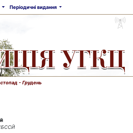
а
Періодичні видання
истопад - Грудень
ий
 СБССЙ