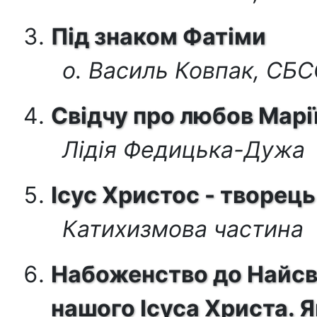
Під знаком Фатіми
о. Василь Ковпак, СБ
Свідчу про любов Марі
Лідія Федицька-Дужа
Ісус Христос - творец
Катихизмова частина
Набоженство до Найсв
нашого Ісуса Христа. 