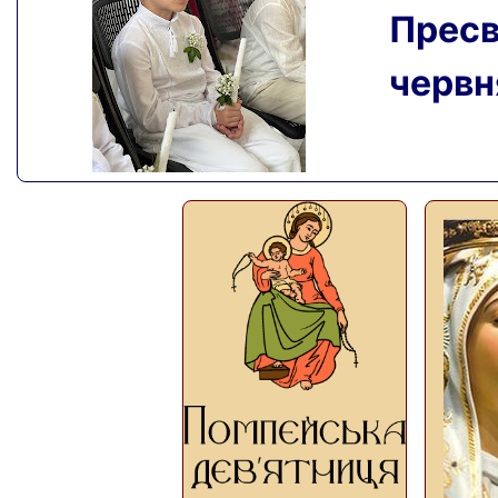
Пресвя
червня