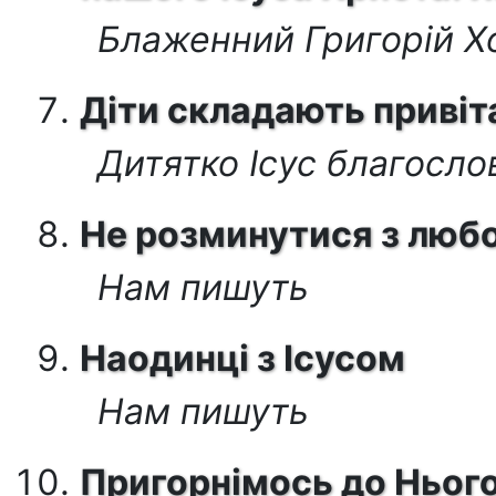
Блаженний Григорій 
Діти складають привіт
Дитятко Ісус благосло
Не розминутися з люб
Нам пишуть
Наодинці з Ісусом
Нам пишуть
Пригорнімось до Нього 