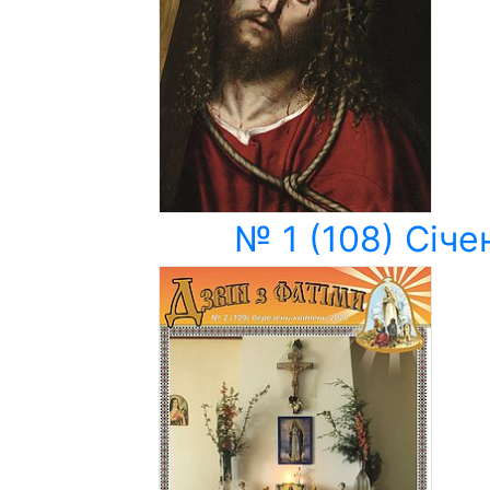
№ 1 (108) Січе