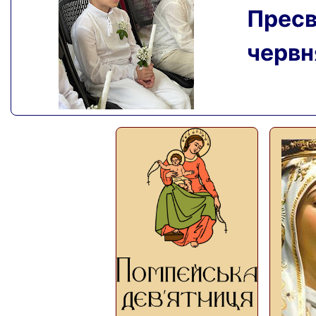
Пресвя
червня